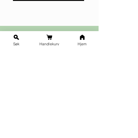
Søk
Handlekurv
Hjem
Ja takk til nyhetsbrev!
Vilkår for påmelding
Fornavn
*