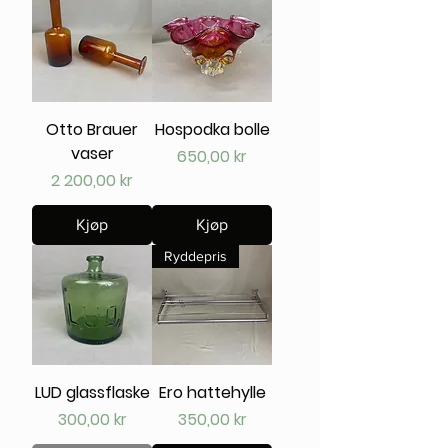
Otto Brauer
Hospodka bolle
vaser
Pris
650,00 kr
Pris
2 200,00 kr
Kjøp
Kjøp
Ryddepris
LUD glassflaske
Ero hattehylle
Pris
Pris
300,00 kr
350,00 kr