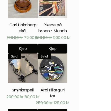
Carl Holmberg
Pikene på
skål
broen - Munch
Vanlig pris
Salgspris
Vanlig pris
Salgspris
150,00 kr
75,00 kr
800,00 kr
560,00 kr
Kjøp
Kjøp
Salg!
Salg!
Sminkespeil
Arol Pillarguri
fat
Vanlig pris
Salgspris
200,00 kr
60,00 kr
Vanlig pris
Salgspris
250,00 kr
125,00 kr