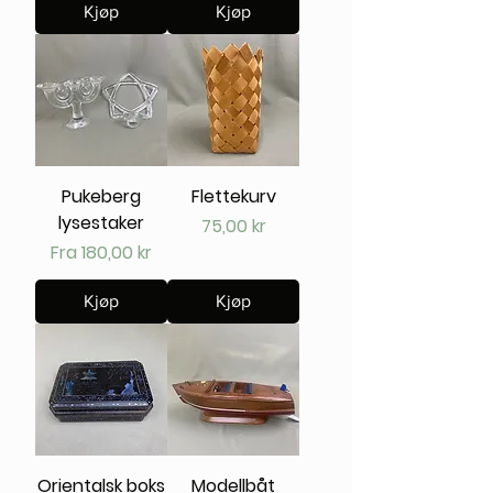
Kjøp
Kjøp
Pukeberg
Flettekurv
lysestaker
Pris
75,00 kr
Salgspris
Fra
180,00 kr
Kjøp
Kjøp
Orientalsk boks
Modellbåt