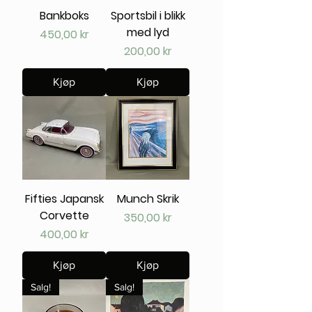
Bankboks
Sportsbil i blikk
med lyd
Pris
450,00 kr
Pris
200,00 kr
Kjøp
Kjøp
Fifties Japansk
Munch Skrik
Corvette
Pris
350,00 kr
Pris
400,00 kr
Kjøp
Kjøp
Salg!
Salg!