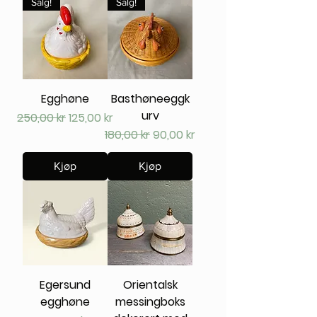
Salg!
Salg!
Egghøne
Basthøneeggk
urv
Vanlig pris
Salgspris
250,00 kr
125,00 kr
Vanlig pris
Salgspris
180,00 kr
90,00 kr
Kjøp
Kjøp
Egersund
Orientalsk
egghøne
messingboks