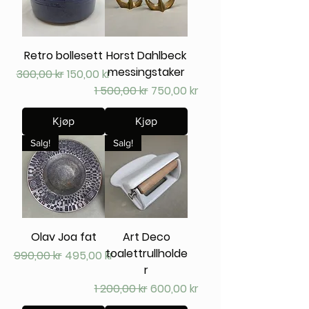
Retro bollesett
Horst Dahlbeck
messingstaker
Vanlig pris
Salgspris
300,00 kr
150,00 kr
Vanlig pris
Salgspris
1 500,00 kr
750,00 kr
Kjøp
Kjøp
Salg!
Salg!
Olav Joa fat
Art Deco
toalettrullholde
Vanlig pris
Salgspris
990,00 kr
495,00 kr
r
Vanlig pris
Salgspris
1 200,00 kr
600,00 kr