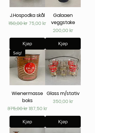
J.Hospodka skål
Galaaen
veggstake
Vanlig pris
Salgspris
150,00 kr
75,00 kr
Pris
200,00 kr
Kjøp
Kjøp
Salg!
Wienermasse
Glass m/stativ
boks
Pris
350,00 kr
Vanlig pris
Salgspris
375,00 kr
187,50 kr
Kjøp
Kjøp