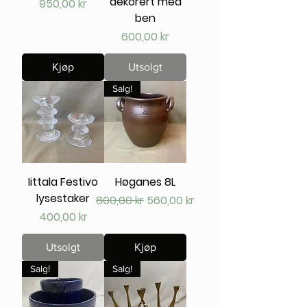
dekorert med
Pris
950,00 kr
ben
Pris
600,00 kr
Kjøp
Utsolgt
Salg!
Iittala Festivo
Høganes 8L
lysestaker
Vanlig pris
Salgspris
800,00 kr
560,00 kr
Pris
400,00 kr
Utsolgt
Kjøp
Salg!
Salg!