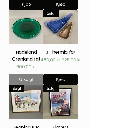
Kjøp
Kjøp
Salg!
Hadeland
3 Thermia fat
Grønland fat
Vanlig pris
Salgspris
450,00 kr
225,00 kr
Pris
600,00 kr
Utsolgt
Kjøp
Salg!
Salg!
Tegning 1814
Players