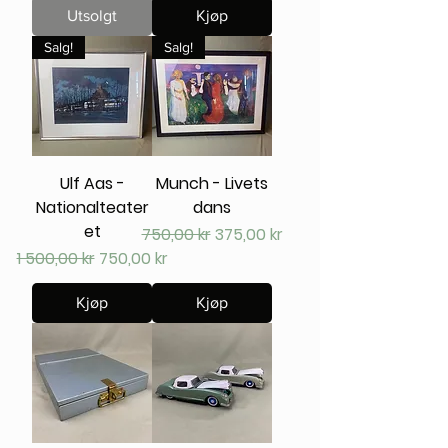
Utsolgt
Kjøp
Salg!
Salg!
Ulf Aas -
Munch - Livets
Nationalteater
dans
et
Vanlig pris
Salgspris
750,00 kr
375,00 kr
Vanlig pris
Salgspris
1 500,00 kr
750,00 kr
Kjøp
Kjøp