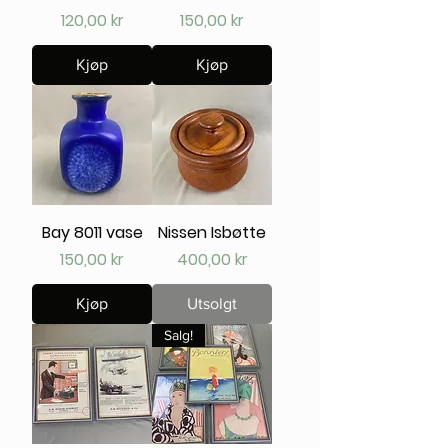
Pris
Pris
120,00 kr
150,00 kr
Kjøp
Kjøp
Bay 8011 vase
Nissen Isbøtte
Pris
Pris
150,00 kr
400,00 kr
Kjøp
Utsolgt
Salg!