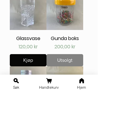
Glassvase
Gunda boks
Pris
Pris
120,00 kr
200,00 kr
Kjøp
Utsolgt
Søk
Handlekurv
Hjem
INWAS boks
Antikk Delft flis
Salgspris
Pris
Fra
125,00 kr
800,00 kr
Kjøp
Kjøp