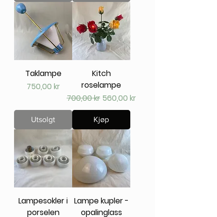
Taklampe
Kitch
roselampe
Pris
750,00 kr
Vanlig pris
Salgspris
700,00 kr
560,00 kr
Utsolgt
Kjøp
Lampesokler i
Lampe kupler -
porselen
opalinglass