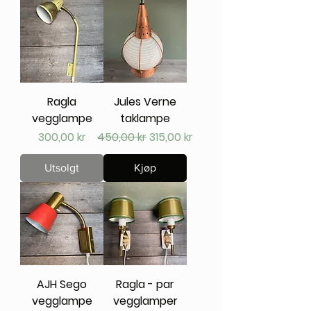
Ragla
Jules Verne
vegglampe
taklampe
Pris
Vanlig pris
Salgspris
300,00 kr
450,00 kr
315,00 kr
Utsolgt
Kjøp
AJH Sego
Ragla - par
vegglampe
vegglamper