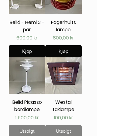
Belid - Hemi 3 -
Fagerhults
par
lampe
Pris
Pris
600,00 kr
800,00 kr
Kjøp
Kjøp
Belid Picasso
Westal
bordlampe
taklampe
Pris
Pris
1 500,00 kr
100,00 kr
Utsolgt
Utsolgt