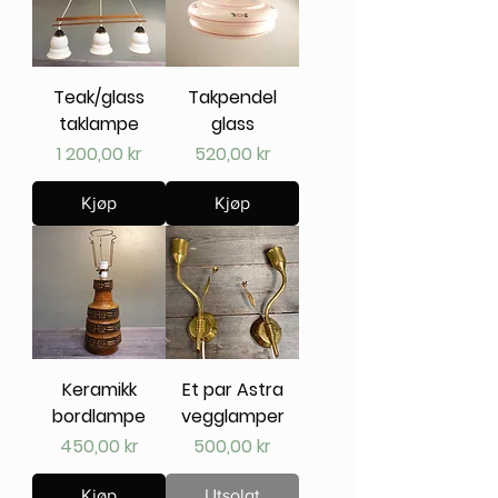
Teak/glass
Takpendel
taklampe
glass
Pris
Pris
1 200,00 kr
520,00 kr
Kjøp
Kjøp
Keramikk
Et par Astra
bordlampe
vegglamper
Pris
Pris
450,00 kr
500,00 kr
Kjøp
Utsolgt