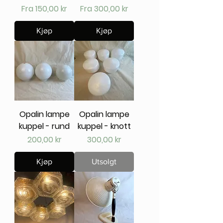
Salgspris
Salgspris
Fra
150,00 kr
Fra
300,00 kr
Kjøp
Kjøp
Opalin lampe
Opalin lampe
kuppel - rund
kuppel - knott
Pris
Pris
200,00 kr
300,00 kr
Kjøp
Utsolgt