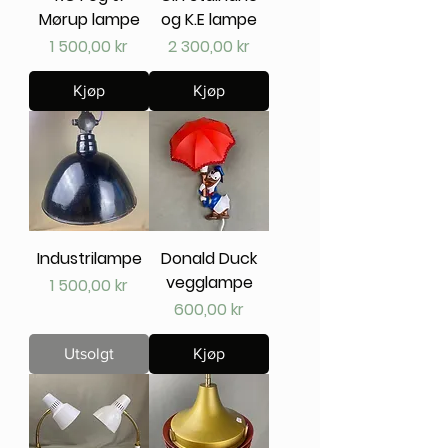
Mørup lampe
og K.E lampe
Pris
Pris
1 500,00 kr
2 300,00 kr
Kjøp
Kjøp
Industrilampe
Donald Duck
vegglampe
Pris
1 500,00 kr
Pris
600,00 kr
Utsolgt
Kjøp