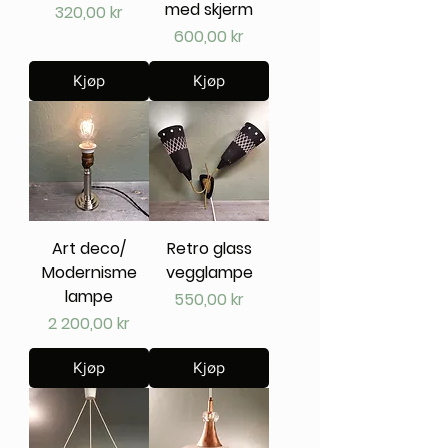
med skjerm
Pris
320,00 kr
Pris
600,00 kr
Kjøp
Kjøp
Art deco/
Retro glass
Modernisme
vegglampe
lampe
Pris
550,00 kr
Pris
2 200,00 kr
Kjøp
Kjøp