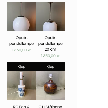
Opalin
Opalin
pendellampe
pendellampe
20 cm
Pris
1 350,00 kr
Pris
1 350,00 kr
Kjøp
Kjøp
RC Fog &
C.H Stålhane