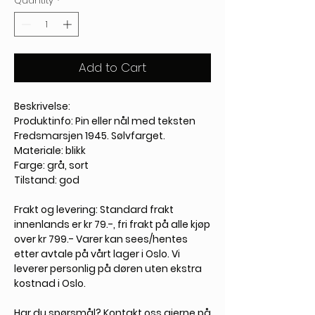
Quantity
*
Add to Cart
Beskrivelse:
Produktinfo: Pin eller nål med teksten
Fredsmarsjen 1945. Sølvfarget.
Materiale: blikk
Farge: grå, sort
Tilstand: god
Frakt og levering:
Standard frakt
innenlands er kr 79.-, fri frakt på alle kjøp
over kr 799.- Varer kan sees/hentes
etter avtale på vårt lager i Oslo. Vi
leverer personlig på døren uten ekstra
kostnad i Oslo.
Har du spørsmål?
Kontakt oss gjerne på