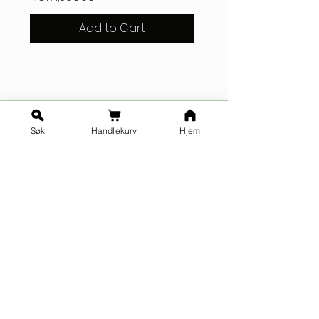
Add to Cart
Søk
Handlekurv
Hjem
Ja takk til nyhetsbrev!