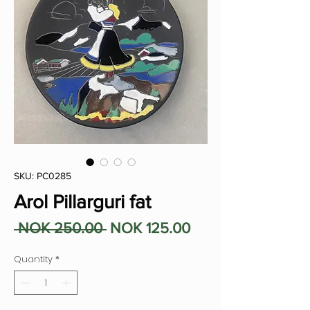
SKU: PC0285
Arol Pillarguri fat
Regular
Sale
 NOK 250.00 
NOK 125.00
Price
Price
Quantity
*