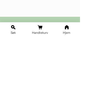
Søk
Handlekurv
Hjem
Ja takk til nyhetsbrev!
Vilkår for påmelding
Fornavn
*