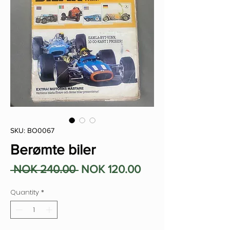
SKU: BO0067
Berømte biler
Regular
Sale
 NOK 240.00 
NOK 120.00
Price
Price
Quantity
*