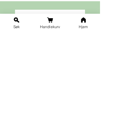
Søk
Handlekurv
Hjem
Ja takk til nyhetsbrev!
Vilkår for påmelding
Fornavn
*
Etternavn
*