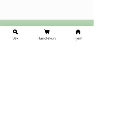
Søk
Handlekurv
Hjem
Ja takk til nyhetsbrev!
Vilkår for påmelding
Fornavn
*