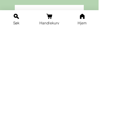
Søk
Handlekurv
Hjem
Ja takk til nyhetsbrev!
Vilkår for påmelding
Fornavn
*
Etternavn
*