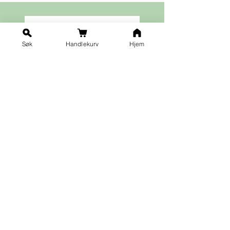
Søk
Handlekurv
Hjem
Ja takk til nyhetsbrev!
Vilkår for påmelding
Fornavn
*
Etternavn
*