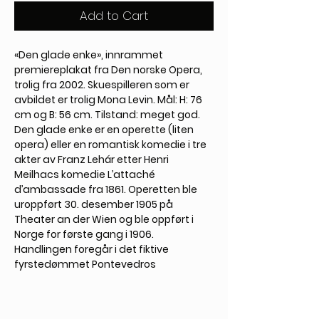
Add to Cart
«Den glade enke», innrammet
premiereplakat fra Den norske Opera,
trolig fra 2002. Skuespilleren som er
avbildet er trolig Mona Levin. Mål: H: 76
cm og B: 56 cm. Tilstand: meget god.
Den glade enke er en operette (liten
opera) eller en romantisk komedie i tre
akter av Franz Lehár etter Henri
Meilhacs komedie L’attaché
d’ambassade fra 1861. Operetten ble
uroppført 30. desember 1905 på
Theater an der Wien og ble oppført i
Norge for første gang i 1906.
Handlingen foregår i det fiktive
fyrstedømmet Pontevedros
ambassade i Paris. Fyrstedømmets
ambassadør, baron Zeta, har nettopp
fått den ytterst delikate oppgaven å