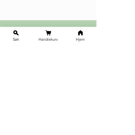
Oslo. Vi leverer personlig på døren uten
ekstra kostnad i Oslo.
Har du spørsmål? Kontakt oss gjerne på
epost: post@kraftverkdesign.no
Søk
Handlekurv
Hjem
Ja takk til nyhetsbrev!
Vilkår for påmelding
Fornavn
*