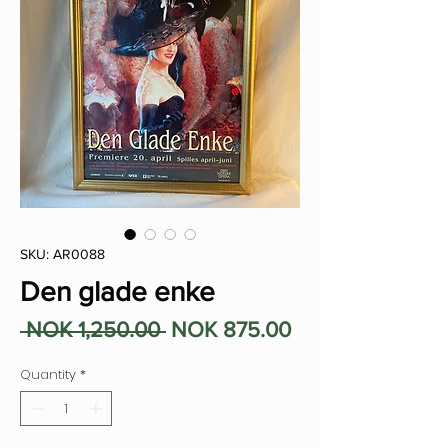
SKU: AR0088
Den glade enke
Regular
Sale
 NOK 1,250.00 
NOK 875.00
Price
Price
Quantity
*