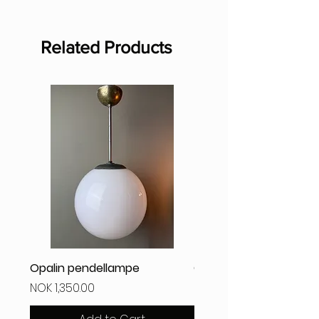
gratis i Oslo. Standard frakt innenlands
er kr 79.-, fri frakt på alle kjøp over kr
799.- Varer kan sees/hentes etter
Related Products
avtale på vårt lager i Oslo. Vi leverer
personlig på døren uten ekstra kostnad
i Oslo.
Har du spørsmål? Kontakt oss gjerne på
epost: post@kraftverkdesign.no
Opalin pendellampe
Opalin pendellampe 2
Price
Price
NOK 1,350.00
NOK 1,350.00