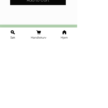
Add to Cart
Søk
Handlekurv
Hjem
Ja takk til nyhetsbrev!
Vilkår for påmelding