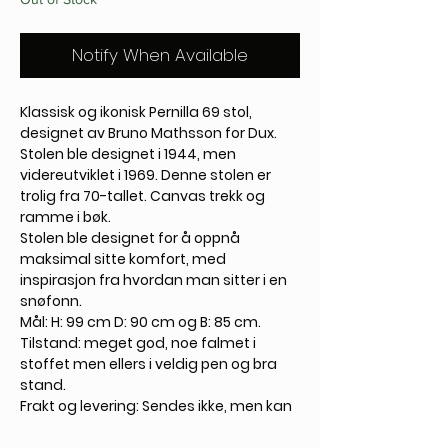
Notify When Available
Klassisk og ikonisk Pernilla 69 stol,
designet av Bruno Mathsson for Dux.
Stolen ble designet i 1944, men
videreutviklet i 1969. Denne stolen er
trolig fra 70-tallet. Canvas trekk og
ramme i bøk.
Stolen ble designet for å oppnå
maksimal sitte komfort, med
inspirasjon fra hvordan man sitter i en
snøfonn.
Mål: H: 99 cm D: 90 cm og B: 85 cm.
Tilstand: meget god, noe falmet i
stoffet men ellers i veldig pen og bra
stand.
Frakt og levering: Sendes ikke, men kan
hentes på vår adresse eller leveres