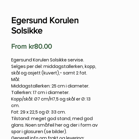
Egersund Korulen
Solsikke
Sale
From
kr80.00
Price
Egersund Korulen Solsikke servise.
Selges per del: middagstallerken, kopp,
skål og asjett (kuvert),- samt 2 fat.
Mål:
Middagstallerken: 25 cm i diameter.
Tallerken: 17 cm i diameter.
Kopp/skål: Ø7 cm/H7,5 og skål er Ø: 13
cm.
Fat: 29 x 22,5 og Ø: 33 cm.
Tilstand: meget god stand, med god
glans. Noen småfeil her og der i form av
spor i glasuren (se bilder).
Generell info om frakt og levering: