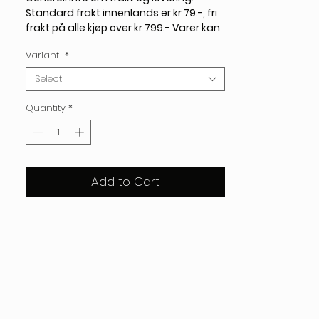
Standard frakt innenlands er kr 79.-, fri
frakt på alle kjøp over kr 799.- Varer kan
sees/hentes etter avtale på vårt lager i
Variant
*
Oslo. Vi leverer personlig på døren uten
ekstra kostnad i Oslo.
Select
Har du spørsmål? Kontakt oss gjerne på
Quantity
*
epost: post@kraftverkdesign.no
Add to Cart