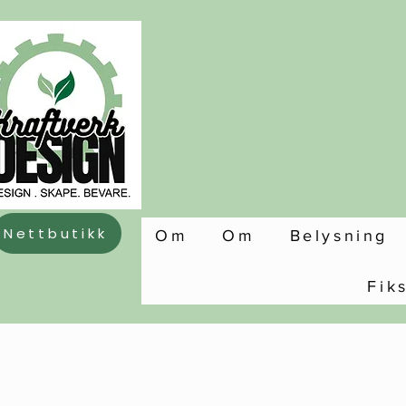
Nettbutikk
Om
Om
Belysning
Fik