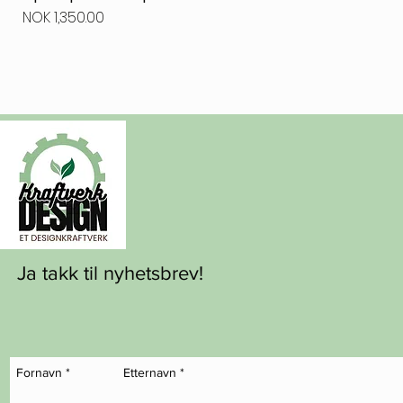
Price
NOK 1,350.00
Ja takk til nyhetsbrev!
Fornavn
*
Etternavn
*