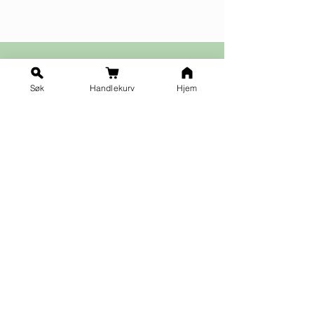
Søk
Handlekurv
Hjem
Ja takk til nyhetsbrev!
Vilkår for påmelding
Fornavn
*