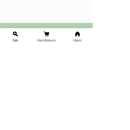
Søk
Handlekurv
Hjem
Ja takk til nyhetsbrev!
Vilkår for påmelding
Fornavn
*