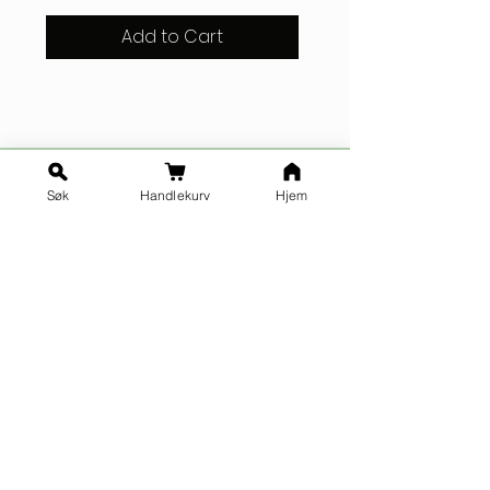
Add to Cart
Søk
Handlekurv
Hjem
Ja takk til nyhetsbrev!