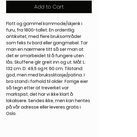
Add to Cart
Flott og gammel kommode/skjenk i
furu, fra 1800-tallet. En ordentlig
antikvitet, med flere bruksområder
som feks tv bord eller gangmøbel. Tar
man en nærmere titt så ser man at
det er omarbeidet til å fungere uten
lås. Skuffene glir greit inn og ut. Mål: L:
132 cm. D: 49,5 og H: 60 cm. Tilstand:
god, men med bruksslitasje/patina. I
bra stand i forhold til alder. Forrige eier
så tegn etter at treverket var
markspist, det har vi ikke klart å
lokalisere. Sendes ikke, men kan hentes
på vår adresse eller leveres gratis i
Oslo.
Generell info om frakt/levering:
Standard frakt innenlands er kr 79.-, fri