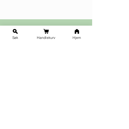
Søk
Handlekurv
Hjem
Ja takk til nyhetsbrev!
Vilkår for påmelding
Fornavn
*