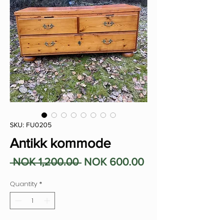
SKU: FU0205
Antikk kommode
Regular
Sale
 NOK 1,200.00 
NOK 600.00
Price
Price
Quantity
*