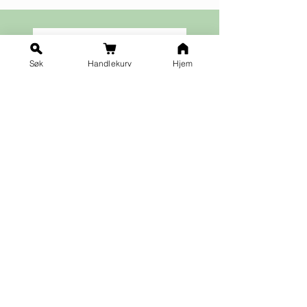
Søk
Handlekurv
Hjem
Ja takk til nyhetsbrev!
Vilkår for påmelding
Fornavn
*
Etternavn
*