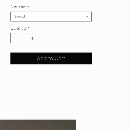
Størrelse
*
Select
Quantity
*
Add to Cart