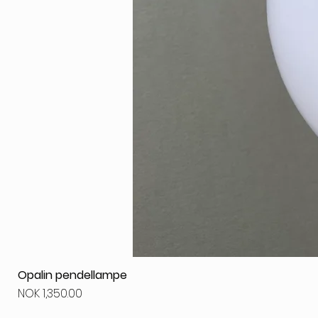
Opalin pendellampe
Price
NOK 1,350.00