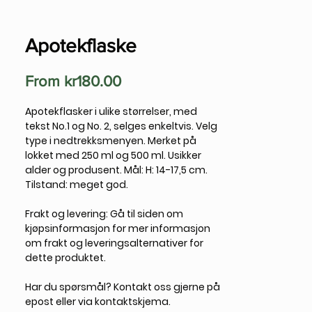
Apotekflaske
Sale
From
kr180.00
Price
Apotekflasker i ulike størrelser, med
tekst No.1 og No. 2, selges enkeltvis. Velg
type i nedtrekksmenyen. Merket på
lokket med 250 ml og 500 ml. Usikker
alder og produsent. Mål: H: 14-17,5 cm.
Tilstand: meget god.
Frakt og levering:
Gå til siden om
kjøpsinformasjon for mer informasjon
om frakt og leveringsalternativer for
dette produktet.
Har du spørsmål?
Kontakt oss gjerne på
epost eller via kontaktskjema.