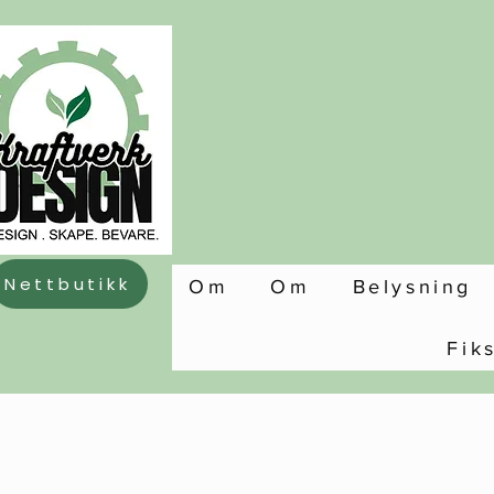
Nettbutikk
Om
Om
Belysning
Fik