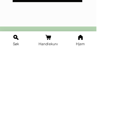
Søk
Handlekurv
Hjem
Ja takk til nyhetsbrev!
Vilkår for påmelding
Fornavn
*