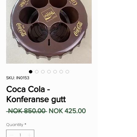
SKU: IN0153
Coca Cola -
Konferanse gutt
Regular
Sale
 NOK 850.00 
NOK 425.00
Price
Price
Quantity
*