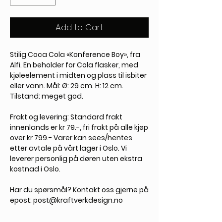
Add to Cart
Stilig Coca Cola «Konference Boy», fra
Alfi. En beholder for Cola flasker, med
kjøleelement i midten og plass til isbiter
eller vann. Mål: Ø: 29 cm. H: 12 cm.
Tilstand: meget god.
Frakt og levering:
Standard frakt
innenlands er kr 79.-, fri frakt på alle kjøp
over kr 799.- Varer kan sees/hentes
etter avtale på vårt lager i Oslo. Vi
leverer personlig på døren uten ekstra
kostnad i Oslo.
Har du spørsmål?
Kontakt oss gjerne på
epost: post@kraftverkdesign.no