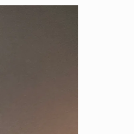
innenlands er kr 79.-, fri frakt på alle kjøp
over kr 799.- Varer kan sees/hentes
etter avtale på vårt lager i Oslo. Vi
leverer personlig på døren uten ekstra
kostnad i Oslo.
Har du spørsmål?
Kontakt oss gjerne på
epost: post@kraftverkdesign.no