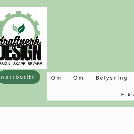
Nettbutikk
Om
Om
Belysning
Fik