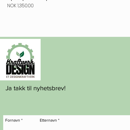
Price
NOK 1,350.00
Ja takk til nyhetsbrev!
Fornavn
*
Etternavn
*