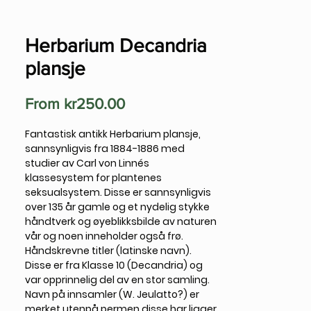
Herbarium Decandria
plansje
Sale
From
kr250.00
Price
Fantastisk antikk Herbarium plansje,
sannsynligvis fra 1884-1886 med
studier av Carl von Linnés
klassesystem for plantenes
seksualsystem. Disse er sannsynligvis
over 135 år gamle og et nydelig stykke
håndtverk og øyeblikksbilde av naturen
vår og noen inneholder også frø.
Håndskrevne titler (latinske navn).
Disse er fra Klasse 10 (Decandria) og
var opprinnelig del av en stor samling.
Navn på innsamler (W. Jeulatto?) er
merket utenpå permen disse har ligger