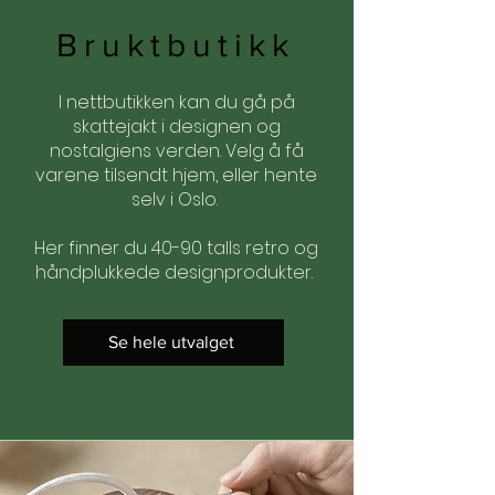
Bruktbutikk
I nettbutikken kan du gå på
skattejakt i designen og
nostalgiens verden. Velg å få
varene tilsendt hjem, eller hente
selv i Oslo.
Her finner du 40-90 talls retro og
håndplukkede designprodukter.
Se hele utvalget