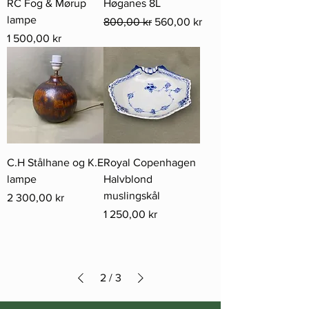
RC Fog & Mørup
Høganes 8L
lampe
Vanlig pris
Salgspris
800,00 kr
560,00 kr
Pris
1 500,00 kr
C.H Stålhane og K.E
Royal Copenhagen
lampe
Halvblond
muslingskål
Pris
2 300,00 kr
Pris
1 250,00 kr
2
/
3