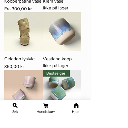
Kobberpatina vase
Klem vase
Ikke på lager
Salgspris
Fra
300,00 kr
Celadon lyslykt
Vestland kopp
Ikke på lager
Pris
350,00 kr
Bestselger!
Søk
Handlekurv
Hjem
Candy kopp
Nøkken kopp
Ikke på lager
Salgspris
Fra
350,00 kr