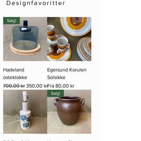
Designfavoritter
Salg!
Hadeland
Egersund Korulen
osteklokke
Solsikke
Vanlig pris
Salgspris
Salgspris
700,00 kr
350,00 kr
Fra
80,00 kr
Salg!