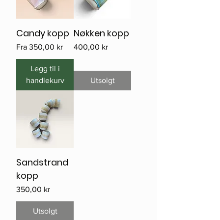
Candy kopp
Nøkken kopp
Salgspris
Pris
Fra
350,00 kr
400,00 kr
Legg til i
handlekurv
Utsolgt
Sandstrand
kopp
Pris
350,00 kr
Utsolgt