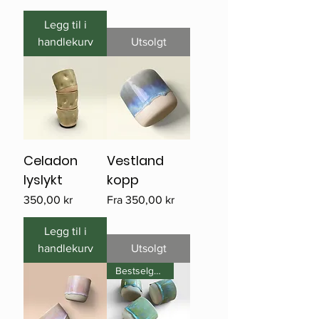
Legg til i
handlekurv
Utsolgt
Celadon
Vestland
lyslykt
kopp
Pris
Salgspris
350,00 kr
Fra
350,00 kr
Legg til i
handlekurv
Utsolgt
Bestselger!