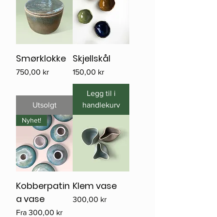
Smørklokke
Skjellskål
Pris
Pris
750,00 kr
150,00 kr
Legg til i
Utsolgt
handlekurv
Nyhet!
Kobberpatin
Klem vase
a vase
Pris
300,00 kr
Salgspris
Fra
300,00 kr