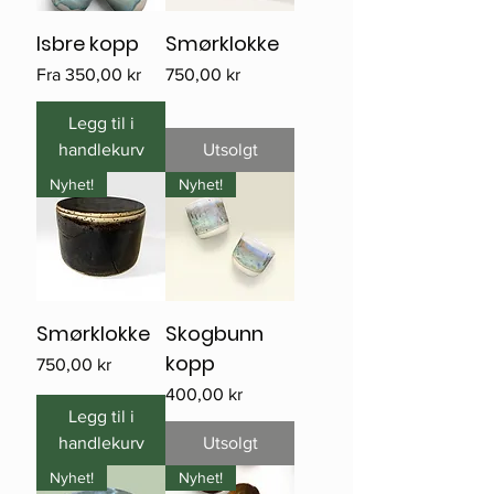
Isbre kopp
Smørklokke
Salgspris
Pris
Fra
350,00 kr
750,00 kr
Legg til i
handlekurv
Utsolgt
Nyhet!
Nyhet!
Smørklokke
Skogbunn
kopp
Pris
750,00 kr
Pris
400,00 kr
Legg til i
handlekurv
Utsolgt
Nyhet!
Nyhet!