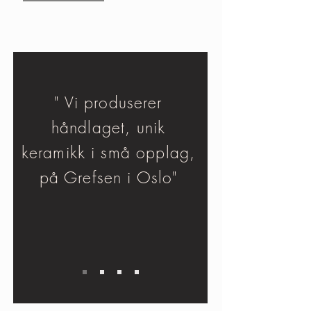
" Vi produserer
håndlaget, unik
keramikk i små opplag,
på Grefsen i Oslo"