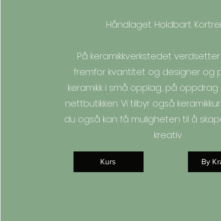
Håndlaget. Holdbart. Kortrei
På keramikkverkstedet verdsetter v
fremfor kvantitet og designer og 
keramikk i små opplag, på oppdrag o
nettbutikken. Vi tilbyr også keramikku
du også kan få muligheten til å ska
kreativ.
Kurs
By Kr