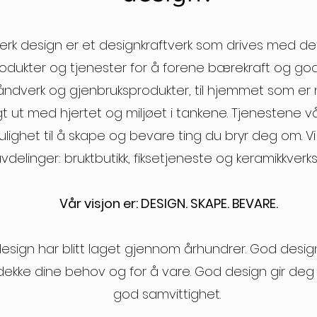
verk design er et designkraftverk som drives med de
produkter og tjenester for å forene bærekraft og god
håndverk og gjenbruksprodukter, til hjemmet som er
t ut med hjertet og miljøet i tankene. Tjenestene v
lighet til å skape og bevare ting du bryr deg om.
V
vdelinger: bruktbutikk, fiksetjeneste og keramikkverk
Vår visjon er: DESIGN. SKAPE. BEVARE.
esign har blitt laget gjennom århundrer. God desig
 dekke dine behov og for å vare. God design gir de
god samvittighet.