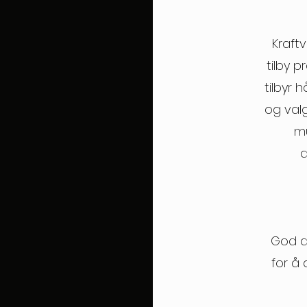
Kraft
tilby 
tilbyr 
og valg
mu
a
God d
for å