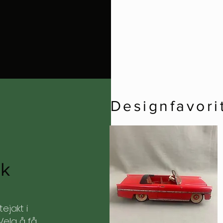
Designfavori
kk
ejakt i
Velg å få