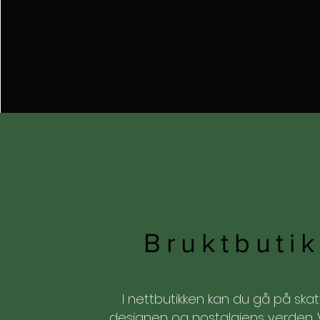
Bruktbuti
I nettbutikken kan du gå på skatt
designen og nostalgiens verden. 