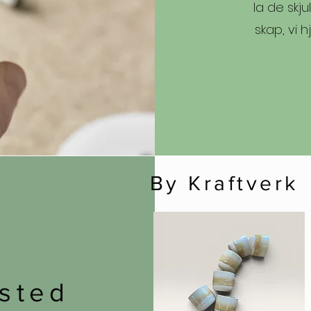
la de skju
skap, vi h
By Kraftverk
sted