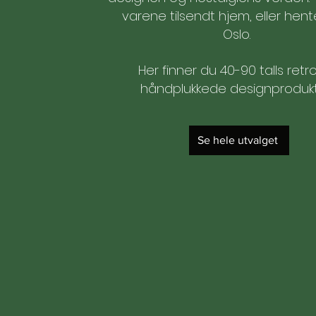
varene tilsendt hjem, eller hente
Oslo.
Her finner du 40-90 talls retr
håndplukkede designprodukt
Se hele utvalget