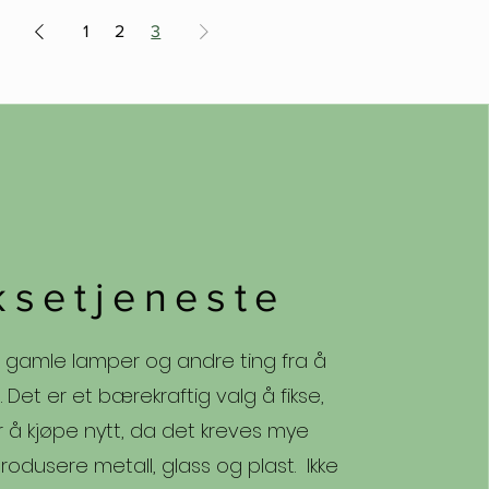
1
2
3
ksetjeneste
r gamle lamper og andre ting fra å
t. Det er et bærekraftig valg å fikse,
 å kjøpe nytt, da det kreves mye
rodusere metall, glass og plast. Ikke