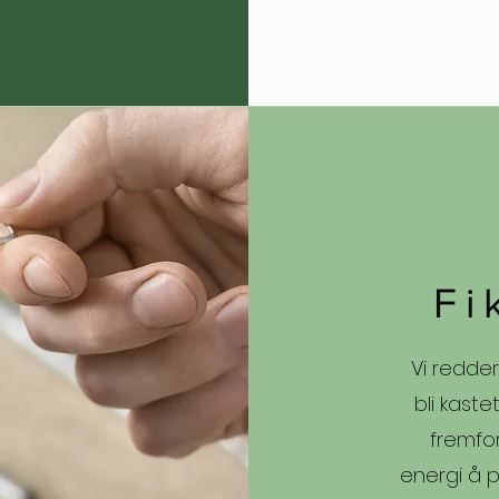
Fi
Vi redde
bli kaste
fremfor
energi å p