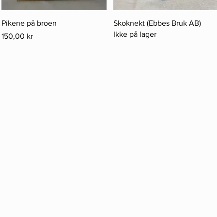
Hurtigvisning
Hurtigvisning
Pikene på broen
Skoknekt (Ebbes Bruk AB)
Ikke på lager
Pris
150,00 kr