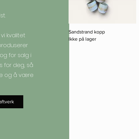
st.
Hurtigvisning
Sandstrand kopp
i kvalitet
Ikke på lager
produserer
g for salg i
rs for deg, så
pe og å være
aftverk