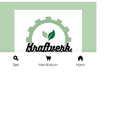
Søk
Handlekurv
Hjem
Ja takk til nyhetsbrev!
Vilkår for påmelding
Fornavn
*
Etternavn
*