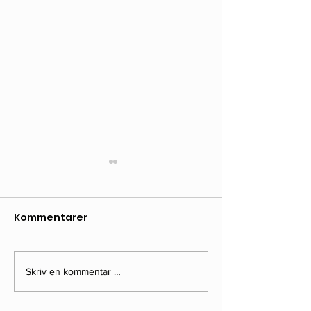
Kommentarer
Skriv en kommentar …
Hyggelig omtale i
Velkommen ti
Talefoten
julemarked!