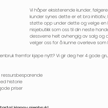
Vi håper eksisterende kunder, følgere
kunder synes dette er et bra initiativ, 
støtte opp under dette og velge en l
nisjebutikk som oss til din neste handel
dessverre helt avhengig av salg og a
velger oss for å kunne overleve som bu
enbruk fremfor kjøpe nytt? Vi gir deg her 4 gode gru
og ressursbesparende
ed historie 
gode priser 
tarta! Happy gjenbruk! 