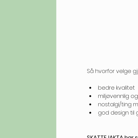
Så hvorfor velge gj
bedre kvalitet 
miljøvennlig 
nostalgi/ting m
god design til 
SKATTEJAKTA har s