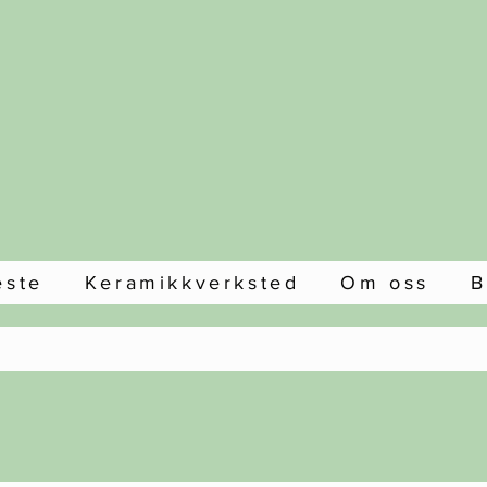
este
Keramikkverksted
Om oss
B