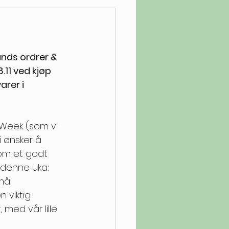
lands ordrer & 
8.11 ved kjøp 
rer i 
 Week (som vi 
vi ønsker å 
som et godt 
r denne uka: 
må 
 viktig 
 med vår lille 