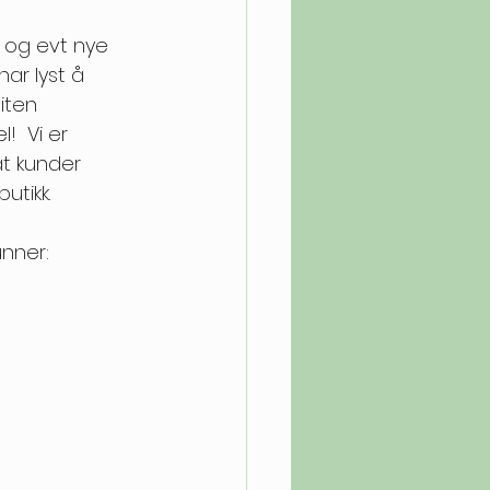
 og evt nye 
har lyst å 
iten 
!  Vi er 
t kunder 
tikk. 
nner: 