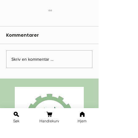
Kommentarer
Skriv en kommentar …
Hyggelig omtale i
Velkommen ti
Talefoten
julemarked!
Søk
Handlekurv
Hjem