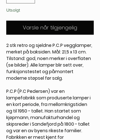
Utsolgt
Varsle når tilgjengelig
2 stk retro og sjeldne P.C.P vegglamper,
merket på baksiden. Mål: 21,5 x 13 cm.
Tilstand: god, noen merker i overflaten
(se bilder). Alle lamper blir sett over,
funksjonstestet og påmontert
moderne støpsel før salg.
P.C.P (P.C Pedersen) var en
lampefabrikk som produserte lamper i
en kort periode, fra mellomkrigstiden
og til 1950 - tallet. Han startet som
kjøpmann, manufakturhandel og
skipsreder i Sandefjord på 1800 - tallet
og var en av byens rikeste familier.
Fabrikken er mest kjent for