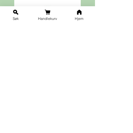
Søk
Handlekurv
Hjem
Ja takk til nyhetsbrev!
Vilkår for påmelding
Fornavn
*
Etternavn
*