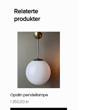
Relaterte
produkter
Opalin pendellampe
Opalin pendellampe 2
Pris
Pris
1 350,00 kr
1 350,00 kr