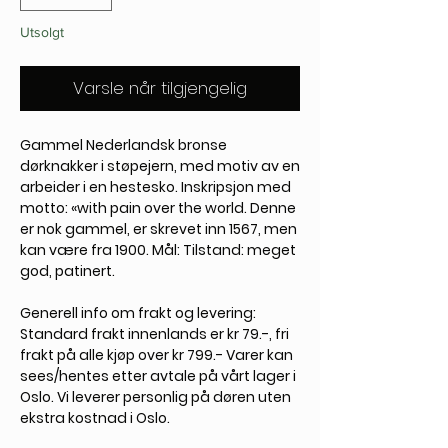
Utsolgt
Varsle når tilgjengelig
Gammel Nederlandsk bronse
dørknakker i støpejern, med motiv av en
arbeider i en hestesko. Inskripsjon med
motto: «with pain over the world. Denne
er nok gammel, er skrevet inn 1567, men
kan være fra 1900. Mål: Tilstand: meget
god, patinert.
Generell info om frakt og levering:
Standard frakt innenlands er kr 79.-, fri
frakt på alle kjøp over kr 799.- Varer kan
sees/hentes etter avtale på vårt lager i
Oslo. Vi leverer personlig på døren uten
ekstra kostnad i Oslo.