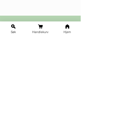
Søk
Handlekurv
Hjem
Ja takk til nyhetsbrev!
Vilkår for påmelding
Fornavn
*