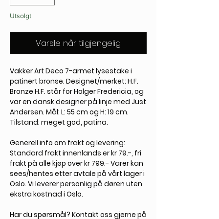
Utsolgt
Varsle når tilgjengelig
Vakker Art Deco 7-armet lysestake i
patinert bronse. Designet/merket: H.F.
Bronze H.F. står for Holger Fredericia, og
var en dansk designer på linje med Just
Andersen. Mål: L: 55 cm og H: 19 cm.
Tilstand: meget god, patina.
Generell info om frakt og levering:
Standard frakt innenlands er kr 79.-, fri
frakt på alle kjøp over kr 799.- Varer kan
sees/hentes etter avtale på vårt lager i
Oslo. Vi leverer personlig på døren uten
ekstra kostnad i Oslo.
Har du spørsmål?
Kontakt oss gjerne på