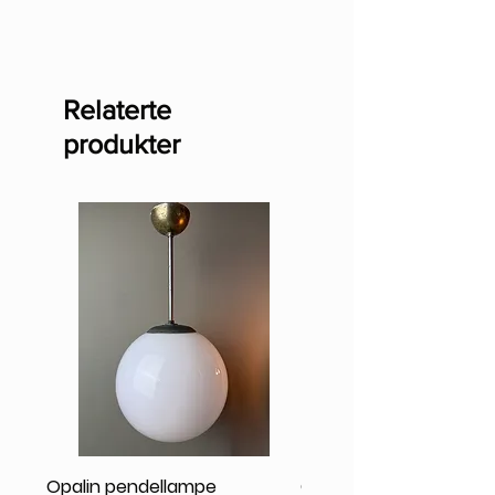
epost: post@kraftverkdesign.no
Relaterte
produkter
Opalin pendellampe
Opalin pendellampe 2