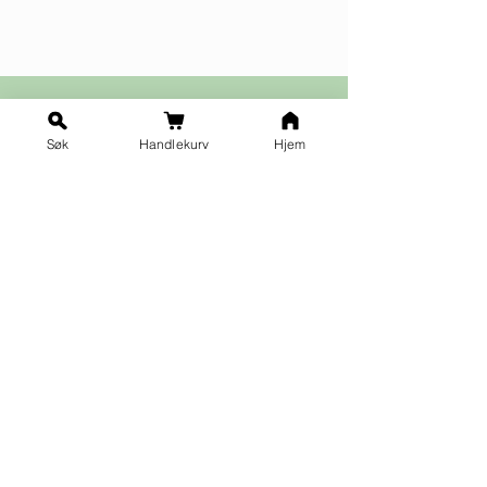
Søk
Handlekurv
Hjem
Ja takk til nyhetsbrev!
Vilkår for påmelding
Fornavn
*