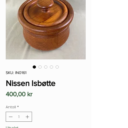
SKU: IN0161
Nissen Isbøtte
Pris
400,00 kr
Antall
*
Utsolgt