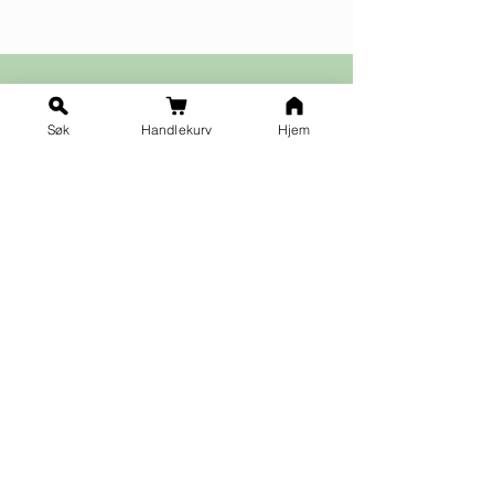
Søk
Handlekurv
Hjem
Ja takk til nyhetsbrev!
Vilkår for påmelding
Fornavn
*