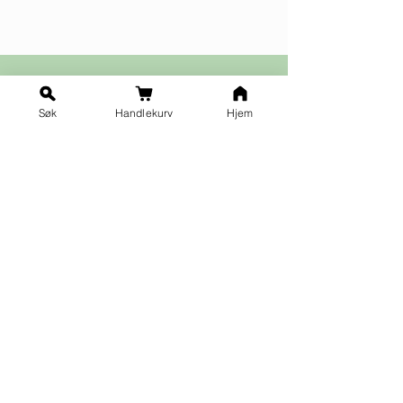
Søk
Handlekurv
Hjem
Ja takk til nyhetsbrev!
Vilkår for påmelding
Fornavn
*